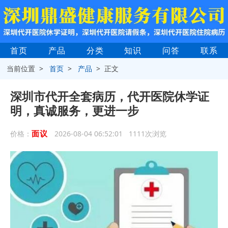
首页
产品
分类
知识
问答
联系
当前位置 >
首页
>
产品
> 正文
深圳市代开全套病历，代开医院休学证
明，真诚服务，更进一步
面议
价格：
2026-08-04 06:52:01 1111次浏览